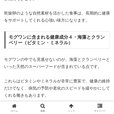
乾燥卵のような自然素材を活かした食事は、長期的に健康
をサポートしてくれる心強い味方になります。
モグワンに含まれる健康成分４・海藻とクラン
ベリー（ビタミン・ミネラル）
モグワンの中でも見逃せないのが、海藻とクランベリーと
いった天然のスーパーフードが含まれている点です。
これらはビタミンやミネラルが非常に豊富で、健康の維持
だけでなく、病気の予防や老化のスピードを緩やかにして
くれる働きもあります。
海藻には、代謝を活性化するヨウ素や、皮膚や粘膜の健康
ホーム
検索
トップ
サイドバー